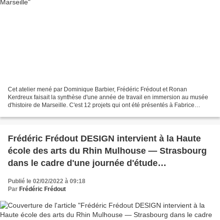
Cet atelier mené par Dominique Barbier, Frédéric Frédout et Ronan
Kerdreux faisait la synthèse d'une année de travail en immersion au musée
d'histoire de Marseille. C'est 12 projets qui ont été présentés à Fabrice
DENISE, conservateur en chef du patrimoine,...
Frédéric Frédout DESIGN intervient à la Haute
école des arts du Rhin Mulhouse — Strasbourg
dans le cadre d'une journée d'étude
«Nature/Ville — pour une considération des
Publié le 02/02/2022 à 09:18
autres vivants»
Par
Frédéric Frédout