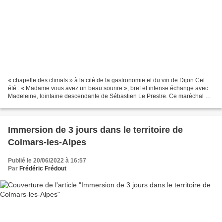
« chapelle des climats » à la cité de la gastronomie et du vin de Dijon Cet
été : « Madame vous avez un beau sourire », bref et intense échange avec
Madeleine, lointaine descendante de Sébastien Le Prestre. Ce maréchal de
France nommé par Louis XIV est...
Immersion de 3 jours dans le territoire de
Colmars-les-Alpes
Publié le 20/06/2022 à 16:57
Par
Frédéric Frédout