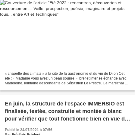
« chapelle des climats » à la cité de la gastronomie et du vin de Dijon Cet
été : « Madame vous avez un beau sourire », bref et intense échange avec
Madeleine, lointaine descendante de Sébastien Le Prestre. Ce maréchal de
France nommé par Louis XIV est...
En juin, la structure de l'espace IMMERSIO est
finalisée, testée, construite et montée à blanc
pour vérifier que tout fonctionne bien en vue du
congrès mondial de la nature UICN au Parc
Publié le 24/07/2021 à 07:56
Chanot à Marseille
Par
Frédéric Frédout