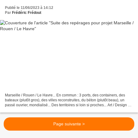
Publié le 11/06/2023 à 14:12
Par
Frédéric Frédout
Marseille / Rouen / Le Havre... En commun : 3 ports, des containers, des
bateaux (plutôt gros), des villes reconstruites, du béton (plutôt beau), un
passé ouvrier, mondialisé... Des territoires si loin si proches... Art / Design et
territoires à transférer,...
Page suivante >