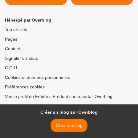
Nationale Supérieure de
d’excellence" - Les Beaux
Marine Marchande
Arts de Marseille au
MUCEM LAB >
Hébergé par Overblog
Top articles
Pages
Contact
Signaler un abus
C.G.U.
Cookies et données personnelles
Préférences cookies
Voir le profil de Frédéric Frédout sur le portail Overblog
Créer un blog sur Overblog
Créer un blog