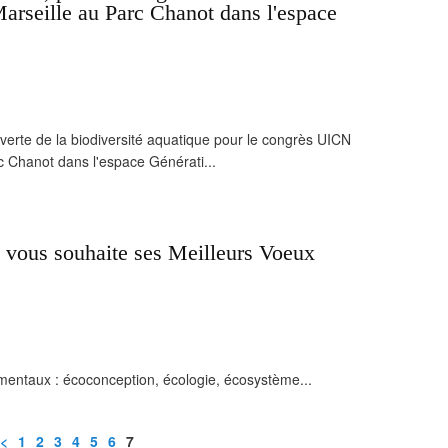
arseille au Parc Chanot dans l'espace
rte de la biodiversité aquatique pour le congrès UICN
 Chanot dans l'espace Générati...
 vous souhaite ses Meilleurs Voeux
mentaux : écoconception, écologie, écosystème...
<
1
2
3
4
5
6
7