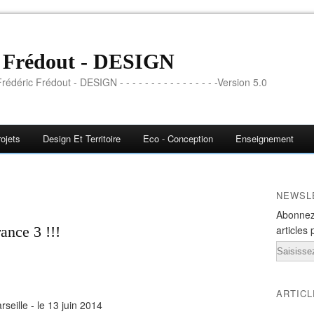
c Frédout - DESIGN
rédéric Frédout - DESIGN - - - - - - - - - - - - - - - -Version 5.0
ojets
Design Et Territoire
Eco - Conception
Enseignement
NEWSL
Abonnez
ance 3 !!!
articles 
Email
ARTIC
seille - le 13 juin 2014