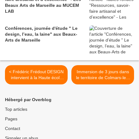
Beaux Arts de Marseille au MUCEM
LAB
Conférences, journée d'étude " Le
design, l’eau, la laine" aux Beaux-
Arts de Marseille
< Frédéric Frédout DESIGN
Immersion de 3 jours dans
intervient à la Haute école
le territoire de Colmars-les-
des arts du Rhin Mulhouse
Alpes >
— Strasbourg dans le cadre
d'une journée d'étude
Hébergé par Overblog
«Nature/Ville — pour une
considération des autres
Top articles
vivants»
Pages
Contact
Signaler un abus