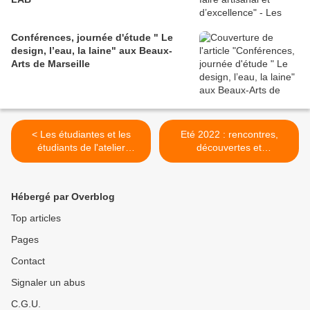
Conférences, journée d'étude " Le
design, l’eau, la laine" aux Beaux-
Arts de Marseille
< Les étudiantes et les
Eté 2022 : rencontres,
étudiants de l'atelier
découvertes et
Espaces [&] Publics*, des
ressourcement... Veille,
Beaux Arts de Marseille
prospection, poésie,
présentent les projets qu'ils
imaginaire et projets fous...
Hébergé par Overblog
ont développés pour le
entre Art et Techniques >
musée d'histoire de la ville
Top articles
de Marseille
Pages
Contact
Signaler un abus
C.G.U.