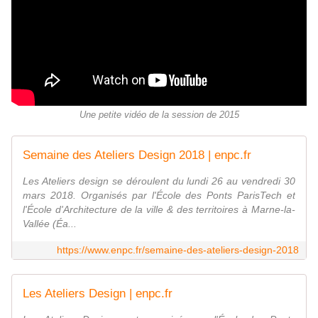
Une petite vidéo de la session de 2015
Semaine des Ateliers Design 2018 | enpc.fr
Les Ateliers design se déroulent du lundi 26 au vendredi 30
mars 2018. Organisés par l'École des Ponts ParisTech et
l'École d'Architecture de la ville & des territoires à Marne-la-
Vallée (Éa...
https://www.enpc.fr/semaine-des-ateliers-design-2018
Les Ateliers Design | enpc.fr