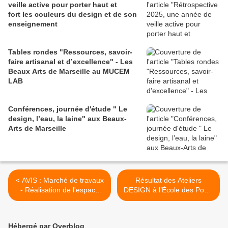
veille active pour porter haut et
fort les couleurs du design et de son
enseignement
Tables rondes "Ressources, savoir-
faire artisanal et d’excellence" - Les
Beaux Arts de Marseille au MUCEM
LAB
Conférences, journée d'étude " Le
design, l’eau, la laine" aux Beaux-
Arts de Marseille
< AVIS : Marché de travaux
Résultat des Ateliers
- Réalisation de l'espace
DESIGN à l’École des Ponts
sensoriel de découverte de
ParisTech et l’École
la Maison du Lac de Saint
d’Architecture de la ville &
Cassien - Marché en
des territoires à Marne-la-
Hébergé par Overblog