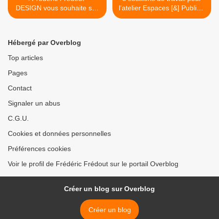
DESIGN vous souhaite ses
l'atelier Espaces [&] Publics,
Meilleurs Voeux pour 2020
de l'ESADMM et le rendu
des esquisses finales >
Hébergé par Overblog
Top articles
Pages
Contact
Signaler un abus
C.G.U.
Cookies et données personnelles
Préférences cookies
Voir le profil de Frédéric Frédout sur le portail Overblog
Créer un blog sur Overblog
Créer un blog