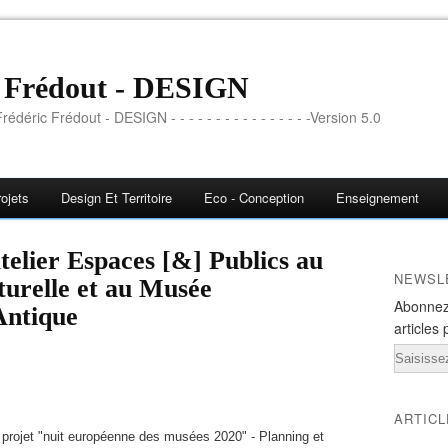
c Frédout - DESIGN
rédéric Frédout - DESIGN - - - - - - - - - - - - - - - -Version 5.0
ojets
Design Et Territoire
Eco - Conception
Enseignement
atelier Espaces [&] Publics au
NEWSL
turelle et au Musée
Abonnez
Antique
articles 
Email
ARTIC
projet "nuit européenne des musées 2020" - Planning et