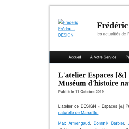
Frédéri
les actualités de F
Accueil
À Votre Service
Pr
L'atelier Espaces [&
Muséum d'histoire nat
Publié le 11 Octobre 2019
L'atelier de DESIGN « Espaces [&] Pu
naturelle de Marseille.
Max Armengaud
,
Dominik Barbier
,