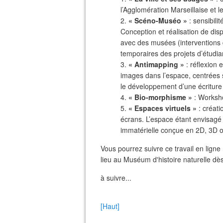
l’Agglomération Marseillaise et l
2.
« Scéno-Muséo »
: sensibili
Conception et réalisation de disp
avec des musées (interventions 
temporaires des projets d’étudia
3.
« Antimapping »
: réflexion 
images dans l’espace, centrées s
le développement d’une écriture m
4.
« Bio-morphisme »
: Worksho
5.
« Espaces virtuels »
: créati
écrans. L’espace étant envisag
immatérielle conçue en 2D, 3D ou 
Vous pourrez suivre ce travail en lign
lieu au Muséum d'histoire naturelle dè
à suivre...
[Haut]