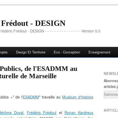
c Frédout - DESIGN
rédéric Frédout - DESIGN - - - - - - - - - - - - - - - -Version 5.0
ojets
Design Et Territoire
Eco - Conception
Enseignement
] Publics, de l'ESADMM au
NEWSL
urelle de Marseille
Abonnez
articles 
Email
blics »* de l'
ESADMM
* travaille au
Muséum d'histoire
ARTIC
Jérôme Duval
,
Frédéric Frédout
et
Ronan Kerdreux