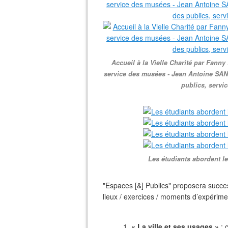
Accueil à la Vielle Charité par Fanny
service des musées - Jean Antoine SANT
publics, servic
Les étudiants abordent le
"Espaces [&] Publics" proposera succes
lieux / exercices / moments d’expérimen
1.
« La ville et ses usages »
: 