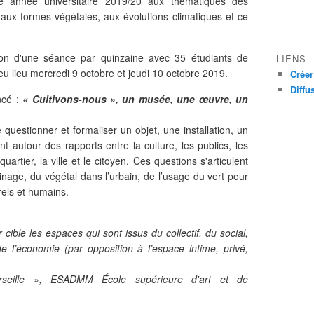
te année universitaire 2019/20 aux thématiques des
, aux formes végétales, aux évolutions climatiques et ce
ison d'une séance par quinzaine avec 35 étudiants de
LIENS
eu lieu mercredi 9 octobre et jeudi 10 octobre 2019.
Créer
Diffu
ncé :
« Cultivons-nous », un musée, une œuvre, un
 questionner et formaliser un objet, une installation, un
autour des rapports entre la culture, les publics, les
artier, la ville et le citoyen. Ces questions s'articulent
dinage, du végétal dans l’urbain, de l’usage du vert pour
urels et humains.
cible les espaces qui sont issus du collectif, du social,
de l’économie (par opposition à l’espace intime, privé,
seille », ESADMM École supérieure d'art et de