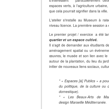
s’intéressent particulièrement cet
espaces verts, à l'agriculture urbaine
que cela pourrait signifier dans la ville.
L'atelier s'installe au Museum à ra
niveau licence. La première session a 
Le premier projet / exercice a été la
quartier et un espace cultivé.
Il s'agit de demander aux étudiants de
aménagement spatial ou un événement 
œuvres, le musée et son lien avec le qu
autour de la plantation, du lieu du jar
initier de nouveaux liens sociaux, cult
* « Espaces [&] Publics » a pour 
du politique, de la culture ou 
domestique).
* « Les Beaux-Arts de Mar
design Marseille Méditerranée.