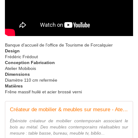
Banque d'accueil de l'office de Tourisme de Forcalquier
Design
Frédéric Frédout
Conception Fabrication
Atelier Mobibois
Dimensions
Diamètre 110 cm refermée
Matières
Frêne massif huilé et acier brossé verni
Créateur de mobilier & meubles sur mesure - Atelier Mobibois
Ébéniste créateur de mobilier contemporain associant le
bois au métal. Des meubles contemporains réalisables sur
mesure : table basse, bureau, meuble tv, biblio...