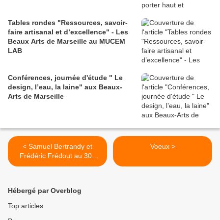
Tables rondes "Ressources, savoir-
faire artisanal et d’excellence" - Les
Beaux Arts de Marseille au MUCEM
LAB
Conférences, journée d'étude " Le
design, l’eau, la laine" aux Beaux-
Arts de Marseille
< Samuel Bertrandy et
Voeux >
Frédéric Frédout au 30e
Congrès National des
Offices de Tourisme et
Syndicats d'Initiative de
Hébergé par Overblog
France à Dijon
Top articles