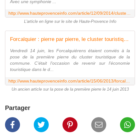
Avec une symphonie ...
http://www.hauteprovenceinfo.com/article/12/09/2014/cluster-ou-maison-du-tourisme-et-du-territoire--des-faits--des-chiffres--une-enquete/4989
L'article en ligne sur le site de Haute-Provence Info
Forcalquier : pierre par pierre, le cluster touristique sera bientôt prêt
Vendredi 14 juin, les Forcalquiérens étaient conviés à la
pose de la première pierre du cluster touristique de la
commune. C'était l'occasion de revenir sur l'économie
touristique dans le d...
http://www.hauteprovenceinfo.com/article/15/06/2013/forcalquier--pierre-par-pierre--le-cluster-touristique-sera-bientot-pret/2587
Un ancien article sur la pose de la première pierre le 14 juin 2013
Partager