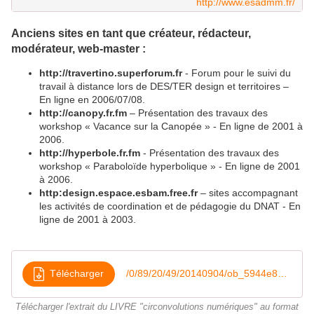
http://www.esadmm.fr/
Anciens sites
en tant que créateur, rédacteur,
modérateur, web-master
:
http://travertino.superforum.fr
- Forum pour le suivi du
travail à distance lors de DES/TER design et territoires –
En ligne en 2006/07/08.
http://canopy.fr.fm
– Présentation des travaux des
workshop « Vacance sur la Canopée » - En ligne de 2001 à
2006.
http://hyperbole.fr.fm
- Présentation des travaux des
workshop « Paraboloïde hyperbolique » - En ligne de 2001
à 2006.
http:design.espace.esbam.free.fr
– sites accompagnant
les activités de coordination et de pédagogie du DNAT - En
ligne de 2001 à 2003.
Télécharger
/0/89/20/49/20140904/ob_5944e8_extrait-du-livre-circonvolutions-nume
Télécharger l'extrait du LIVRE "circonvolutions numériques" au format