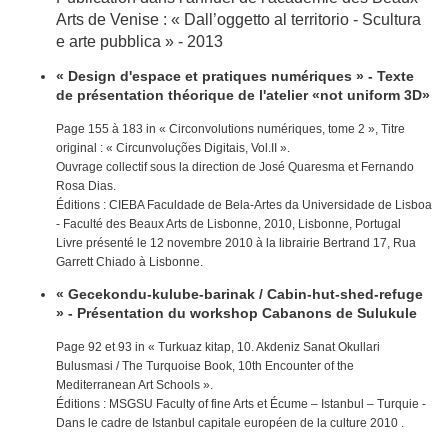
Arts de Venise : « Dall’oggetto al territorio - Scultura
e arte pubblica » - 2013
« Design d'espace et pratiques numériques » - Texte
de présentation théorique de l'atelier «not uniform 3D»
Page 155 à 183 in « Circonvolutions numériques, tome 2 », Titre
original : « Circunvoluções Digitais, Vol.II ».
Ouvrage collectif sous la direction de José Quaresma et Fernando
Rosa Dias.
Éditions : CIEBA Faculdade de Bela-Artes da Universidade de Lisboa
- Faculté des Beaux Arts de Lisbonne, 2010, Lisbonne, Portugal
Livre présenté le 12 novembre 2010 à la librairie Bertrand 17, Rua
Garrett Chiado à Lisbonne.
« Gecekondu-kulube-barinak / Cabin-hut-shed-refuge
» - Présentation du workshop Cabanons de Sulukule
Page 92 et 93 in « Turkuaz kitap, 10. Akdeniz Sanat Okullari
Bulusmasi / The Turquoise Book, 10th Encounter of the
Mediterranean Art Schools ».
Éditions : MSGSU Faculty of fine Arts et Écume – Istanbul – Turquie -
Dans le cadre de Istanbul capitale européen de la culture 2010 .