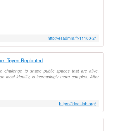
I
n
v
i
t
é
http://esadmm.fr/11100-2/
s
p
a
r
e: Tøyen Replanted
l
e
e challenge to shape public spaces that are alive,
F
ue local identity, is increasingly more complex. After
r
é
d
r
https://ideal-lab.org/
i
c
F
r
é