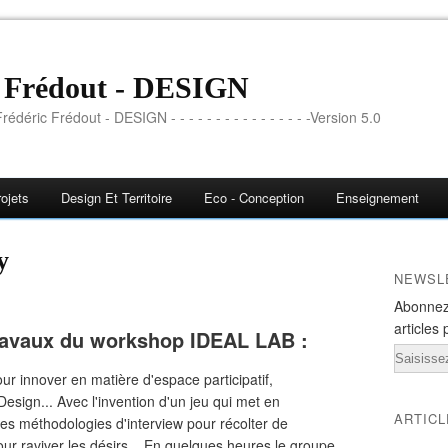
c Frédout - DESIGN
rédéric Frédout - DESIGN - - - - - - - - - - - - - - - -Version 5.0
ojets
Design Et Territoire
Eco - Conception
Enseignement
y
NEWSL
Abonnez
articles 
Travaux du workshop IDEAL LAB :
Email
ur innover en matière d'espace participatif,
esign... Avec l'invention d'un jeu qui met en
ARTIC
des méthodologies d'interview pour récolter de
pour raviver les désirs... En quelques heures le groupe