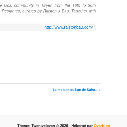
d
he local community in Tøyen from the 16th to 30th
o
Replanted, curated by Ralston & Bau. Together with
u
t
e
http://www.ralstonbau.com/
t
C
h
r
i
s
t
o
p
h
e
La maison du Lac de Saint... »
B
e
r
d
a
g
Theme: Twentyeleven © 2026 -
Hébergé par
Overblog