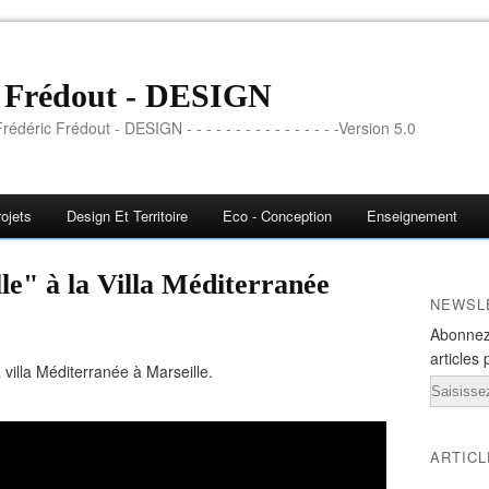
c Frédout - DESIGN
rédéric Frédout - DESIGN - - - - - - - - - - - - - - - -Version 5.0
ojets
Design Et Territoire
Eco - Conception
Enseignement
le" à la Villa Méditerranée
NEWSL
Abonnez
articles 
 villa Méditerranée à Marseille.
Email
ARTIC