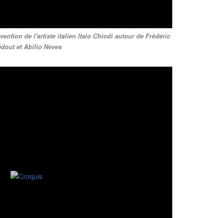
ntion de l'artiste italien Italo Chiodi autour de Frédéric
édout et Abilio Neves