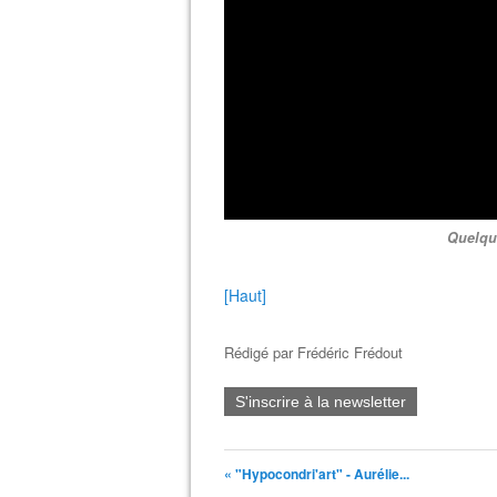
Quelque
[Haut]
Rédigé par
Frédéric Frédout
S'inscrire à la newsletter
« "Hypocondri'art" - Aurélie...