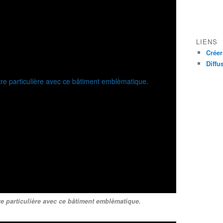
LIENS
Créer
Diffu
e particulière avec ce bâtiment emblèmatique.