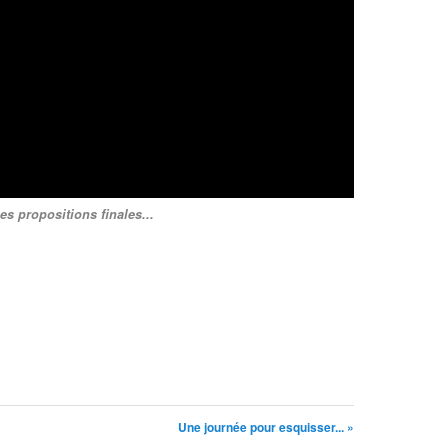
s propositions finales...
Une journée pour esquisser... »