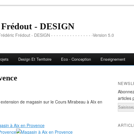
c Frédout - DESIGN
rédéric Frédout - DESIGN - - - - - - - - - - - - - - - -Version 5.0
ojets
Design Et Territoire
Eco - Conception
Enseignement
vence
NEWSL
Abonnez
articles 
 extension de magasin sur le Cours Mirabeau à AIx en
Email
ARTIC